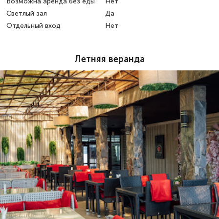
Возможна аренда без еды
Нет
Светлый зал
Да
Отдельный вход
Нет
Летняя веранда