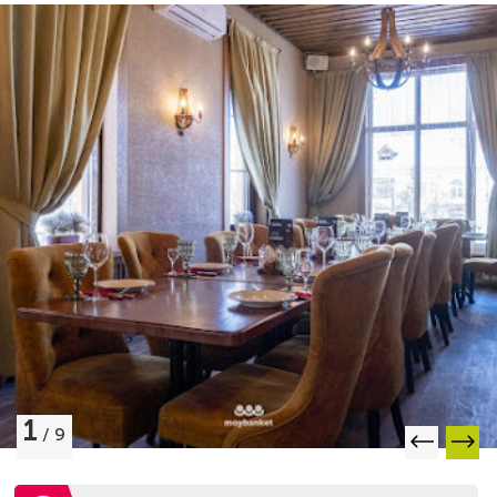
1
/
9