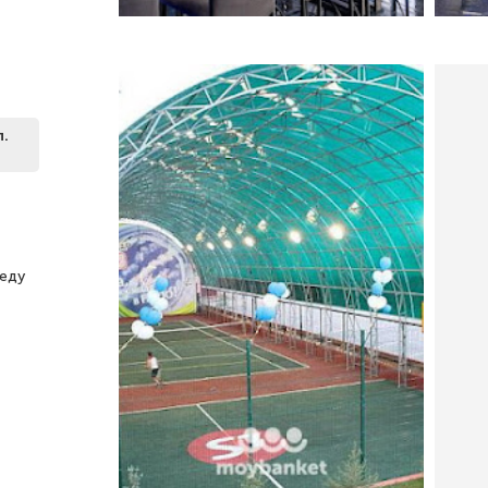
л.
 еду