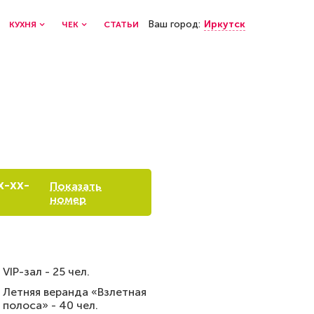
Ваш город:
Иркутск
КУХНЯ
ЧЕК
СТАТЬИ
x-xx-
Показать
номер
VIP-зал - 25 чел.
Летняя веранда «Взлетная
полоса» - 40 чел.