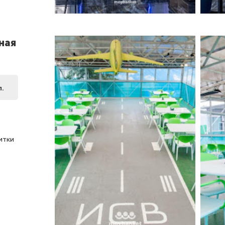
ная
л.
итки