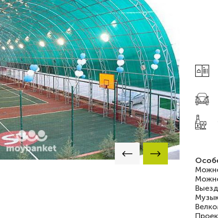
Особ
Можно
Можно
Выезд
Музык
Велко
Проек