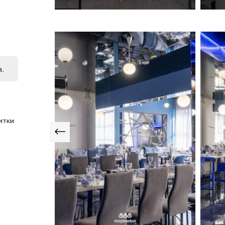
л.
итки