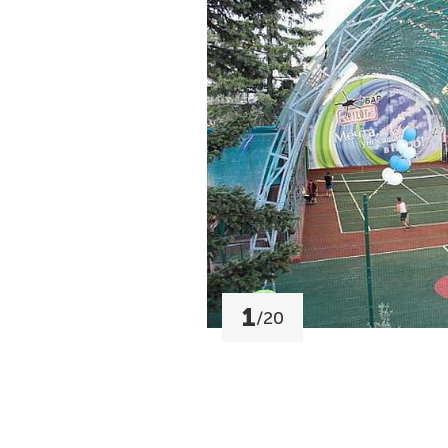
1
/
20