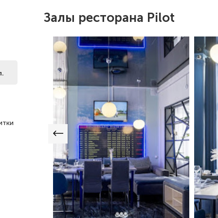
Залы ресторана Pilot
л.
итки