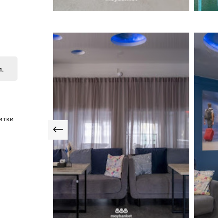
л.
итки