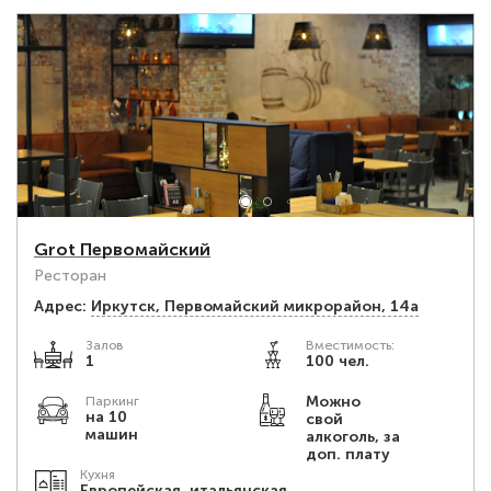
Grot Первомайский
Ресторан
Адрес:
Иркутск, Первомайский микрорайон, 14а
Залов
Вместимость:
1
100 чел.
Можно
Паркинг
на 10
свой
машин
алкоголь, за
доп. плату
Кухня
Европейская, итальянская,