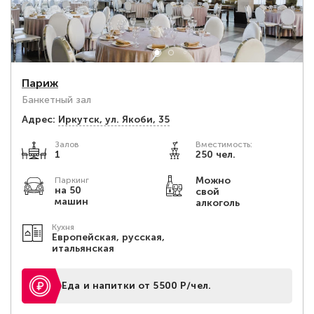
Париж
Банкетный зал
Адрес:
Иркутск, ул. Якоби, 35
Залов
Вместимость:
1
250 чел.
Можно
Паркинг
на 50
свой
машин
алкоголь
Кухня
Европейская, русская,
итальянская
Еда и напитки от 5500 Р/чел.