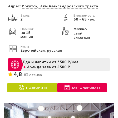
Адрес:
Иркутск, 9 км Александровского тракта
Залов
Вместимость:
2
60 - 65 чел.
Можно
Паркинг
на 15
свой
машин
алкоголь
Кухня
Европейская, русская
Еда и напитки от 3500 Р/чел.
+
Аренда зала от 2500 Р
4,8
83 отзыва
ПОЗВОНИТЬ
ЗАБРОНИРОВАТЬ