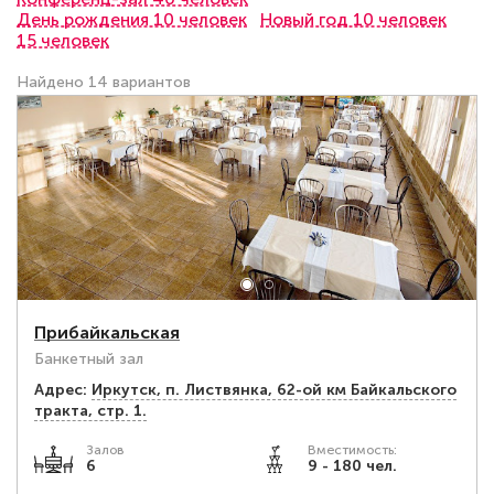
День рождения 10 человек
Новый год 10 человек
15 человек
Найдено 14 вариантов
Прибайкальская
Банкетный зал
Адрес:
Иркутск, п. Листвянка, ​62-ой км Байкальского
тракта, стр. 1.
Залов
Вместимость:
6
9 - 180 чел.