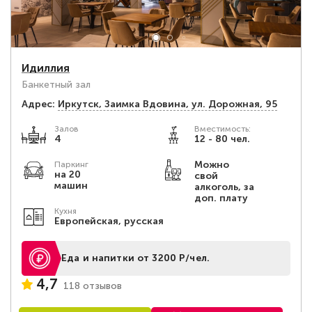
Идиллия
Банкетный зал
Адрес:
Иркутск, Заимка Вдовина, ул. Дорожная, 95
Залов
Вместимость:
4
12 - 80 чел.
Можно
Паркинг
на 20
свой
машин
алкоголь, за
доп. плату
Кухня
Европейская, русская
Еда и напитки от 3200 Р/чел.
4,7
118 отзывов