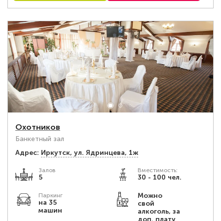
Охотников
Банкетный зал
Адрес:
Иркутск, ул. Ядринцева, 1ж
Залов
Вместимость:
5
30 - 100 чел.
Можно
Паркинг
на 35
свой
машин
алкоголь, за
доп. плату