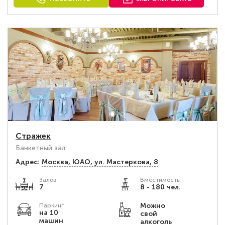
Стражек
Банкетный зал
Адрес:
Москва, ЮАО, ул. Мастеркова, 8
Залов
Вместимость:
7
8 - 180 чел.
Можно
Паркинг
на 10
свой
машин
алкоголь