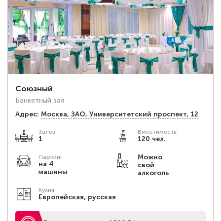
Союзный
Банкетный зал
Адрес:
Москва, ЗАО, Университетский проспект, 12
Залов
Вместимость:
1
120 чел.
Можно
Паркинг
на 4
свой
машины
алкоголь
Кухня
Европейская, русская