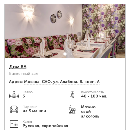
Дом 8А
Банкетный зал
Адрес:
Москва, САО, ул. Алабяна, 8, корп. А
Залов
Вместимость:
3
40 - 100 чел.
Можно
Паркинг
на 5 машин
свой
алкоголь
Кухня
Русская, европейская