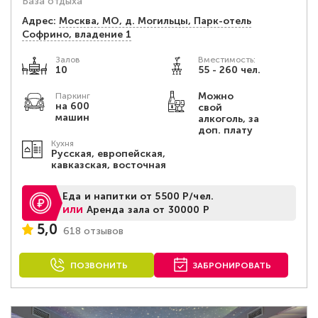
База отдыха
Адрес:
Москва, МО, д. Могильцы, Парк-отель
Софрино, владение 1
Залов
Вместимость:
10
55 - 260 чел.
Можно
Паркинг
на 600
свой
машин
алкоголь, за
доп. плату
Кухня
Русская, европейская,
кавказская, восточная
Еда и напитки от 5500 Р/чел.
или
Аренда зала от 30000 Р
5,0
618 отзывов
ПОЗВОНИТЬ
ЗАБРОНИРОВАТЬ