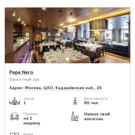
Pepe Nero
Банкетный зал
Адрес:
Москва, ЦАО, Кадашёвская наб., 26
Залов
Вместимость:
1
80 чел.
Нельзя свой
Паркинг
на 1
алкоголь
машину
Кухня