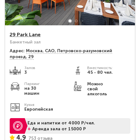
29 Park Lane
Банкетный зал
Адрес:
Москва, САО, Петровско-разумовский
проезд, 29
Залов
Вместимость:
3
45 - 80 чел.
Можно
Паркинг
на 30
свой
машин
алкоголь
Кухня
Европейская
Еда и напитки от 4000 Р/чел.
+
Аренда зала от 15000 Р
4,9
753 отзыва