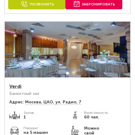
ПОЗВОНИТЬ
ЗАБРОНИРОВАТЬ
Verdi
Банкетный зал
Адрес:
Москва, ЦАО, ул. Радио, 7
Залов
Вместимость:
1
60 чел.
Можно
Паркинг
на 5 машин
свой