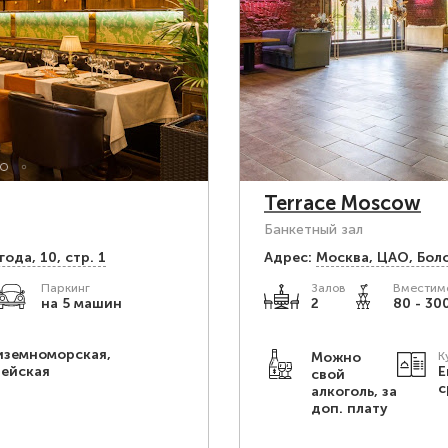
Terrace Moscow
Банкетный зал
ода, 10, стр. 1
Адрес:
Москва, ЦАО, Боло
Паркинг
Залов
Вместимо
на 5 машин
2
80 - 30
иземноморская,
Можно
К
пейская
Е
свой
с
алкоголь, за
доп. плату