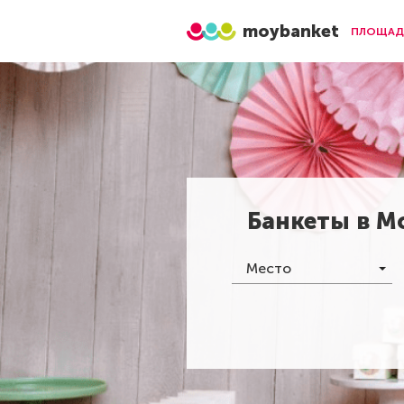
moybanket
ПЛОЩАД
Банкеты в
М
Место