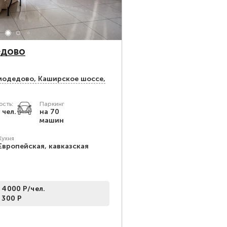
едово
омодедово, Каширское шоссе,
сть:
Паркинг
 чел.
на 70
машин
Кухня
Европейская, кавказская
 4000 Р/чел.
 300 Р