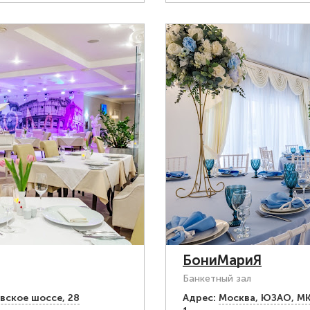
БониМариЯ
Банкетный зал
евское шоссе, 28
Адрес:
Москва, ЮЗАО, МКА