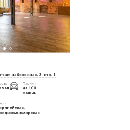
тная набережная, 3, стр. 1
сть:
Паркинг
0 чел.
на 100
машин
ухня
вропейская,
редиземноморская