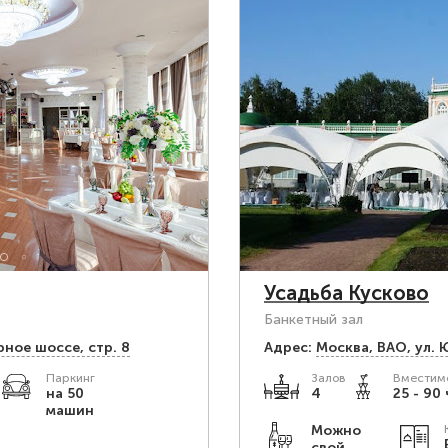
Усадьба Кусково
Банкетный зал
рное шоссе, стр. 8
Адрес:
Москва, ВАО, ул. 
Паркинг
Залов
Вместимо
на 50
4
25 - 90 
машин
Можно
свой