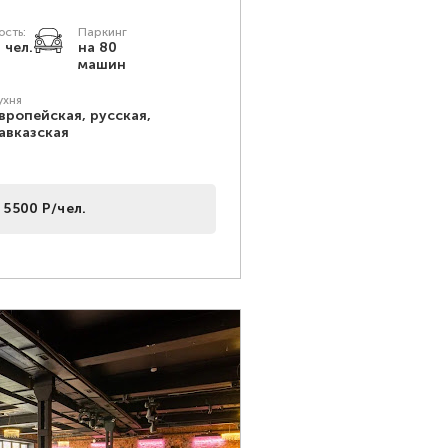
сть:
Паркинг
 чел.
на 80
машин
ухня
вропейская, русская,
авказская
 5500 Р/чел.