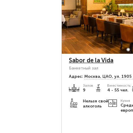
Sabor de la Vida
Банкетный зал
Адрес:
Москва, ЦАО, ул. 1905 г
Залов
Вместимость:
9
4 - 55 чел.
Нельзя свой
Кухня
Сред
алкоголь
евро