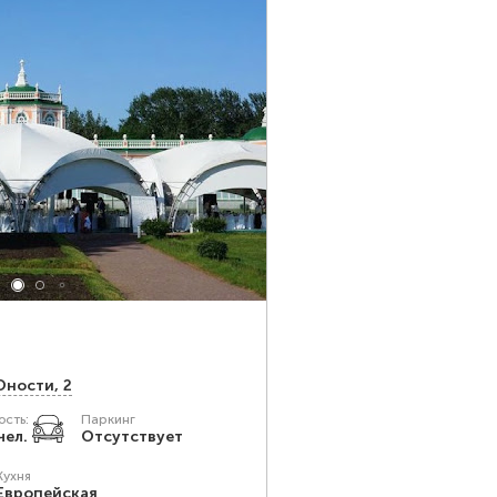
Юности, 2
сть:
Паркинг
чел.
Отсутствует
Кухня
Европейская