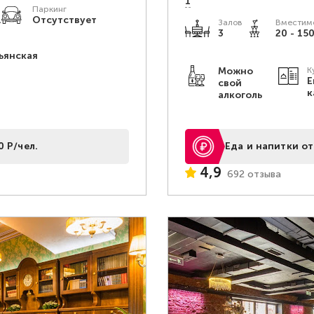
1
Паркинг
.
Отсутствует
Залов
Вместимо
3
20 - 150
ьянская
Можно
К
Е
свой
к
алкоголь
0 Р/чел.
Еда и напитки от
4,9
692 отзыва