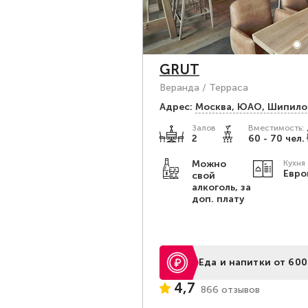
GRUT
Веранда / Терраса
Адрес:
Москва, ЮАО, Шипилов
Залов
Вместимость:
2
60 - 70 чел.
Можно
Кухня
Евро
свой
алкоголь, за
доп. плату
Еда и напитки от 600
4,7
866 отзывов