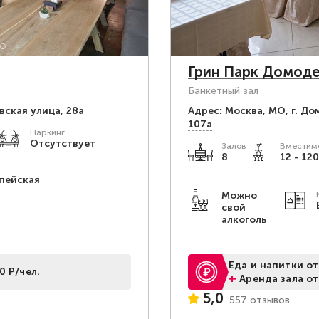
Грин Парк Домод
Банкетный зал
ская улица, 28а
Адрес:
Москва, МО, г. Д
107а
Паркинг
Отсутствует
Залов
Вместимо
8
12 - 120
пейская
Можно
свой
алкоголь
Еда и напитки от
0 Р/чел.
+
Аренда зала от
5,0
557 отзывов