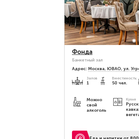
Фонда
Банкетный зал
Адрес:
Москва, ЮВАО, ул. Угре
Залов
Вместимость:
1
50 чел.
Можно
Кухня
Русск
свой
кавка
алкоголь
вегет
Еда и напитки от 800