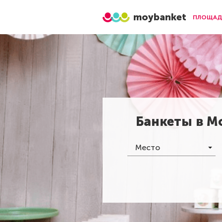
moybanket
ПЛОЩАД
Банкеты в
М
Место