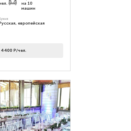
чел.
на 10
машин
Кухня
Русская, европейская
 4400 Р/чел.