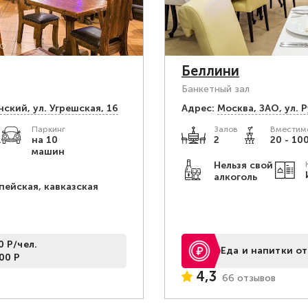
Беллини
Банкетный зал
нский, ул. Угрешская, 16
Адрес:
Москва, ЗАО, ул. 
Паркинг
Залов
Вместимо
.
на 10
2
20 - 100
машин
Нельзя свой
алкоголь
пейская, кавказская
0 Р/чел.
Еда и напитки от
00 Р
4,3
66 отзывов