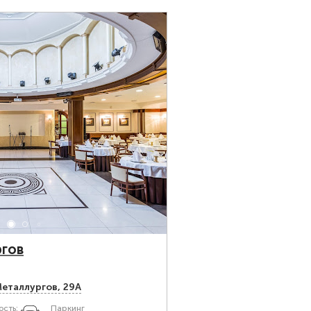
гов
Металлургов, 29А
сть:
Паркинг