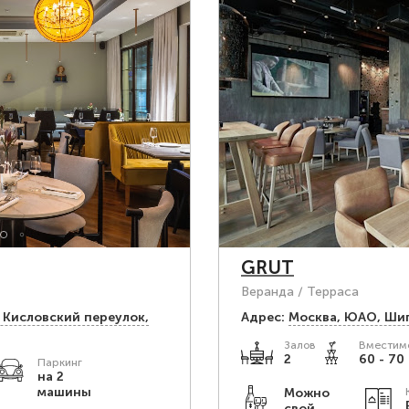
GRUT
Веранда / Терраса
 Кисловский переулок,
Адрес:
Москва, ЮАО, Шип
Залов
Вместимо
2
60 - 70 
Паркинг
на 2
машины
Можно
свой