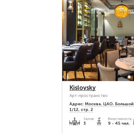
Kislovsky
Арт-пространство
Адрес:
Москва, ЦАО, Большой
1/12, стр. 2
Залов
Вместимость:
3
9 - 45 чел.