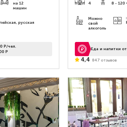
.
на 12
4
8 - 120 
машин
Можно
пейская, русская
свой
алкоголь
0 Р/чел.
Еда и напитки от
00 Р
4,4
847 отзывов