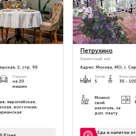
Петрухино
Банкетный зал
шская, 2, стр. 90
Адрес:
Москва, МО, г. Се
Паркинг
Залов
Вместимо
на 20
5
30 - 100
машин
Можно
ая, европейская,
свой
зская, восточная,
алкоголь, за
арианская
доп. плату
Еда и напитки от
0 Р/чел.