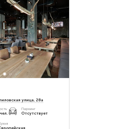
иловская улица, 28а
сть:
Паркинг
чел.
Отсутствует
Кухня
Европейская