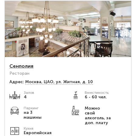
Сенполия
Ресторан
Адрес:
Москва, ЦАО, ул. Житная, д. 10
Залов
Вместимость:
4
6 - 60 чел.
Можно
Паркинг
на 3
свой
машины
алкоголь, за
доп. плату
Кухня
Европейская