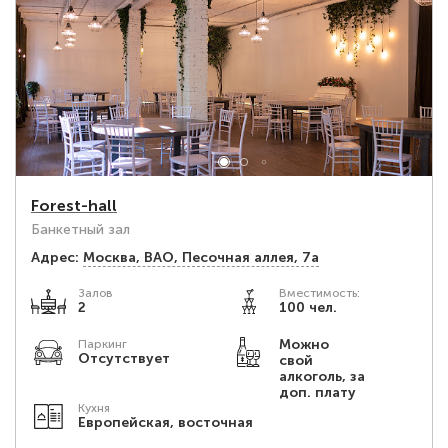
Forest-hall
Банкетный зал
Адрес:
Москва, ВАО, Песочная аллея, 7а
Залов
Вместимость:
2
100 чел.
Можно
Паркинг
Отсутствует
свой
алкоголь, за
доп. плату
Кухня
Европейская, восточная