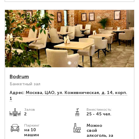
Bodrum
Банкетный зал
Адрес:
Москва, ЦАО, ул. Кожевническая, д. 14, корп.
1
Залов
Вместимость:
2
25 - 45 чел.
Можно
Паркинг
на 10
свой
машин
алкоголь, за