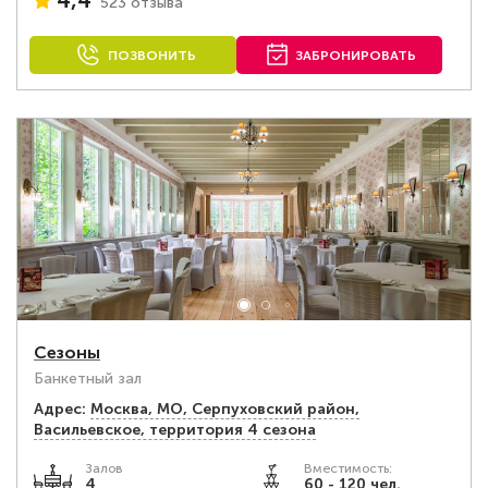
4,4
523 отзыва
ПОЗВОНИТЬ
ЗАБРОНИРОВАТЬ
Сезоны
Банкетный зал
Адрес:
Москва, МО, Серпуховский район,
Васильевское, территория 4 сезона
Залов
Вместимость:
4
60 - 120 чел.