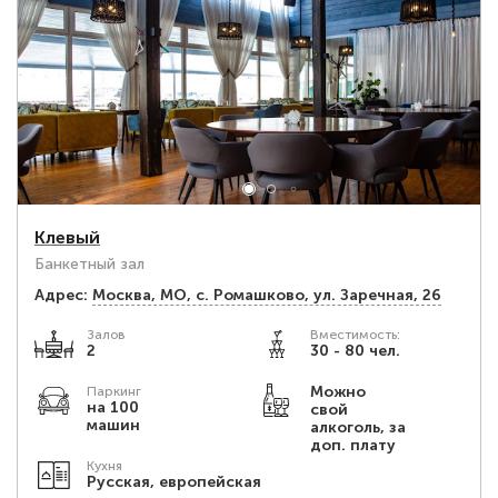
Клевый
Банкетный зал
Адрес:
Москва, МО, с. Ромашково, ул. Заречная, 26
Залов
Вместимость:
2
30 - 80 чел.
Можно
Паркинг
на 100
свой
машин
алкоголь, за
доп. плату
Кухня
Русская, европейская